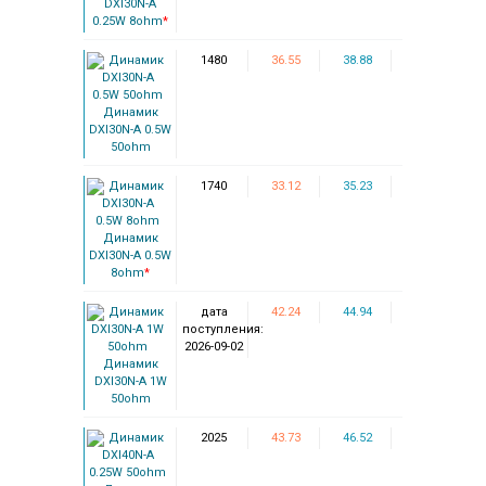
DXI30N-A
0.25W 8ohm
*
1480
36.55
38.88
Динамик
DXI30N-A 0.5W
50ohm
1740
33.12
35.23
Динамик
DXI30N-A 0.5W
8ohm
*
дата
42.24
44.94
поступления:
2026-09-02
Динамик
DXI30N-A 1W
50ohm
2025
43.73
46.52