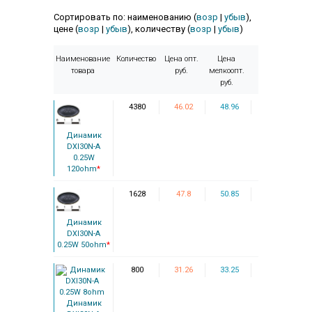
Сортировать по: наименованию (
возр
|
убыв
),
цене (
возр
|
убыв
), количеству (
возр
|
убыв
)
Наименование
Количество
Цена опт.
Цена
товара
руб.
мелкоопт.
руб.
4380
46.02
48.96
Динамик
DXI30N-A
0.25W
120ohm
*
1628
47.8
50.85
Динамик
DXI30N-A
0.25W 50ohm
*
800
31.26
33.25
Динамик