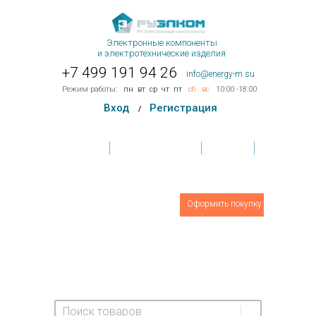
Электронные компоненты
и электротехнические изделия
+7 499 191 94 26
info@energy-m.su
Режим работы:
пн
вт
ср
чт
пт
сб
вс
10:00 -18:00
Вход
Регистрация
/
Главная
Условия поставки
Контакты
Обратная связь
Товаров
0
шт.
Оформить покупку
На сумму:
0 руб.