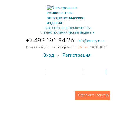
Электронные компоненты
и электротехнические изделия
+7 499 191 94 26
info@energy-m.su
Режим работы:
пн
вт
ср
чт
пт
сб
вс
10:00 -18:00
Вход
Регистрация
/
Главная
Условия поставки
Контакты
Обратная связь
Товаров
0
шт.
Оформить покупку
На сумму:
0 руб.