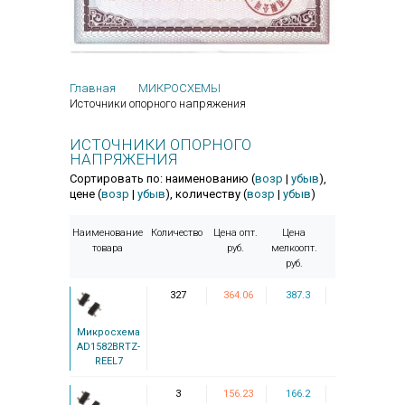
Главная
МИКРОСХЕМЫ
Источники опорного напряжения
ИСТОЧНИКИ ОПОРНОГО
НАПРЯЖЕНИЯ
Сортировать по: наименованию (
возр
|
убыв
),
цене (
возр
|
убыв
), количеству (
возр
|
убыв
)
Наименование
Количество
Цена опт.
Цена
товара
руб.
мелкоопт.
руб.
327
364.06
387.3
Микросхема
AD1582BRTZ-
REEL7
3
156.23
166.2