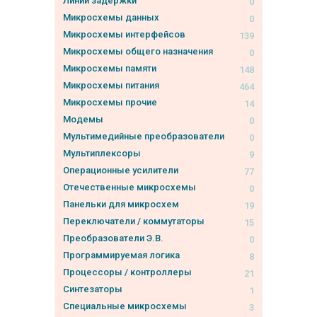
Линии задержки
0
Микросхемы данных
0
Микросхемы интерфейсов
139
Микросхемы общего назначения
0
Микросхемы памяти
148
Микросхемы питания
464
Микросхемы прочие
14
Модемы
0
Мультимедийные преобразователи
0
Мультиплексоры
9
Операционные усилители
77
Отечественные микросхемы
0
Панельки для микросхем
19
Переключатели / коммутаторы
15
Преобразователи Э.В.
0
Программируемая логика
8
Процессоры / контроллеры
21
Синтезаторы
1
Специальные микросхемы
3