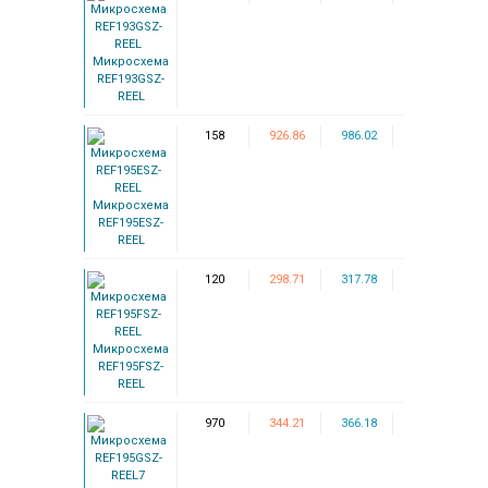
Микросхема
REF193GSZ-
REEL
158
926.86
986.02
Микросхема
REF195ESZ-
REEL
120
298.71
317.78
Микросхема
REF195FSZ-
REEL
970
344.21
366.18