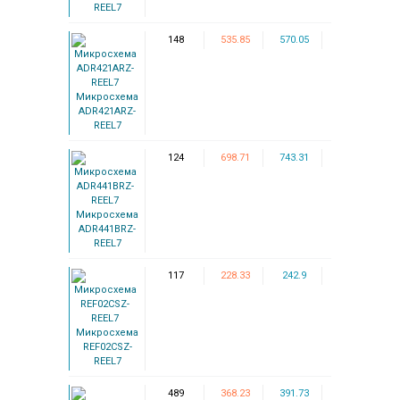
REEL7
148
535.85
570.05
Микросхема
ADR421ARZ-
REEL7
124
698.71
743.31
Микросхема
ADR441BRZ-
REEL7
117
228.33
242.9
Микросхема
REF02CSZ-
REEL7
489
368.23
391.73