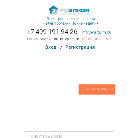
Электронные компоненты
и электротехнические изделия
+7 499 191 94 26
info@energy-m.su
Режим работы:
пн
вт
ср
чт
пт
сб
вс
10:00 -18:00
Вход
Регистрация
/
Главная
Условия поставки
Контакты
Обратная связь
Товаров
0
шт.
Оформить покупку
На сумму:
0 руб.