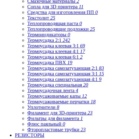
Смазочные материалы
2
Сопла для 3D принтера
11
Средства для изготовления ПП
0
Текстолит
25
Теплопроводящая паста
0
Теплопроводящие подложки
25
Термоиндикаторы
0
Термоусадка 2:1
242
Термоусадка клеевая 3:1
69
Термоусадка клеевая 4:1
17
Термоусадка клеевая 6:1
2
Термоусадка ПВХ
19
Термоусадка самозатухающая 2:1
83
Термоусадка самозатухающая 3:1
15
Термоусадка самозатухающая 4:1
9
Термоусадка специальная
20
Термоусадочная лента
4
Термоусаживаемые капы
12
Термоусаживаемые перчатки
18
Уплотнители
8
Филамент для 3D-принтера
23
Фильтры для филамента
1
Флюс паяльный
0
Фторопластовые трубки
23
РЕЗИСТОРЫ