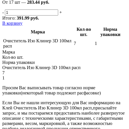
От 17 шт —
283.44 руб.
-
+
Итого:
391.99 руб.
В корзину
Кол-во
Норма
Марка
шт.
упаковки
Очиститель Изо Клинер 3D 100мл
7
1
расп
Марка
Кол-во шт.
Норма упаковки
Очиститель Изо Клинер 3D 100мл расп
7
1
Просим Вас выписывать товар согласно норме
упаковки
(некоторый товар подлежит расфасовке)
Если Вы не нашли интересующую для Вас информацию на
Клей Очиститель Изо Клинер 3D 100мл расп,присылайте
запрос, и мы постараемся предоставить наиболее развернутое
описание с техническими характеристиками, с габаритными
размерами, весом, маркировкой, а также возможностью
подбора аналогичной продукции отечественного