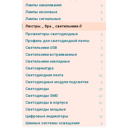
Лампы накаливания
0
Лампы неоновые
5
Лампы сигнальные
0
Люстры _ бра _ светильники
0
Прожекторы светодиодные
0
Профиль для светодиодной ленты
7
Светильники USB
0
Светильники встраиваемые
0
Светильники накладные
0
Светоарматура
1
Светодиодная лента
42
Светодиодные модули подсветки
0
Светодиоды
20
Светодиоды SMD
47
Светодиоды в корпусе
41
Светодиоды мощные
1
Цифровые индикаторы
15
Шинные системы освещения
0