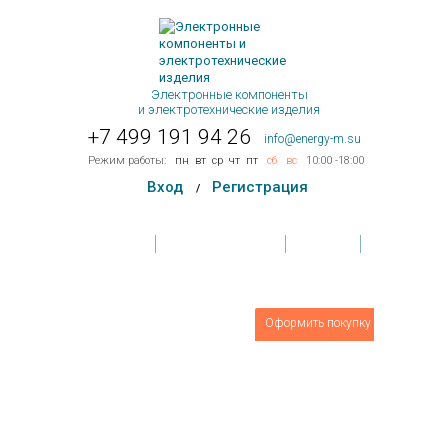
Электронные компоненты
и электротехнические изделия
+7 499 191 94 26
info@energy-m.su
Режим работы:
пн
вт
ср
чт
пт
сб
вс
10:00 -18:00
Вход
Регистрация
/
Главная
Условия поставки
Контакты
Обратная связь
Товаров
0
шт.
Оформить покупку
На сумму:
0 руб.