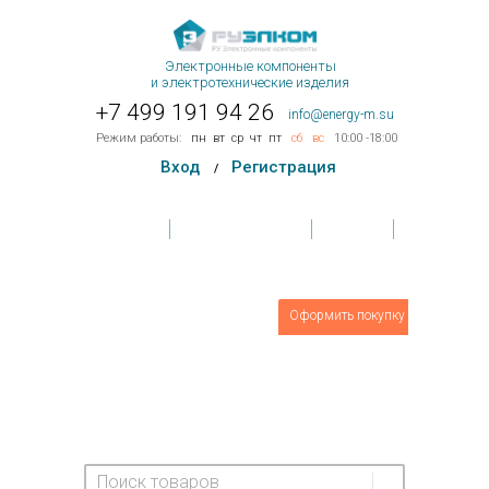
Электронные компоненты
и электротехнические изделия
+7 499 191 94 26
info@energy-m.su
Режим работы:
пн
вт
ср
чт
пт
сб
вс
10:00 -18:00
Вход
Регистрация
/
Главная
Условия поставки
Контакты
Обратная связь
Товаров
0
шт.
Оформить покупку
На сумму:
0 руб.