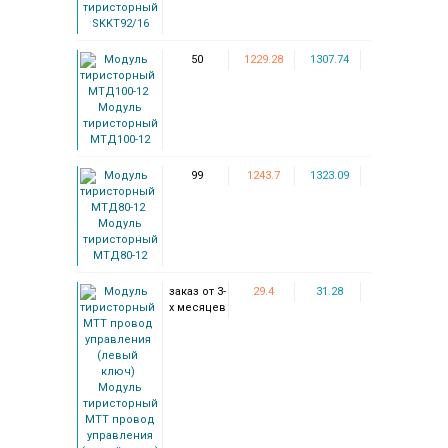
тиристорный
SKKT92/16
50
1229.28
1307.74
Модуль
тиристорный
МТД100-12
99
1243.7
1323.09
Модуль
тиристорный
МТД80-12
заказ от 3-
29.4
31.28
х месяцев
Модуль
тиристорный
МТТ провод
управления