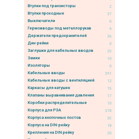
Втулки под транзисторы
2
Втулки проходные
37
Выключатели
0
Гермовводы под металлорукав
9
Держатели предохранителей
36
Дин-рейки
0
Заглушки для кабельных вводов
23
Замки
10
Изоляторы
0
Кабельные вводы
391
Кабельные вводы с вентиляцией
12
Каркасы для катушек
15
Клапаны выравнивания давления
17
Коробки распределительные
10
Корпуса для РЭА
378
Корпуса кнопочных постов
35
Корпуса на DIN-рейку
18
Крепления на DIN рейку
20