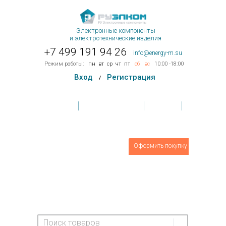
Электронные компоненты
и электротехнические изделия
+7 499 191 94 26
info@energy-m.su
Режим работы:
пн
вт
ср
чт
пт
сб
вс
10:00 -18:00
Вход
Регистрация
/
Главная
Условия поставки
Контакты
Обратная связь
Товаров
0
шт.
Оформить покупку
На сумму:
0 руб.