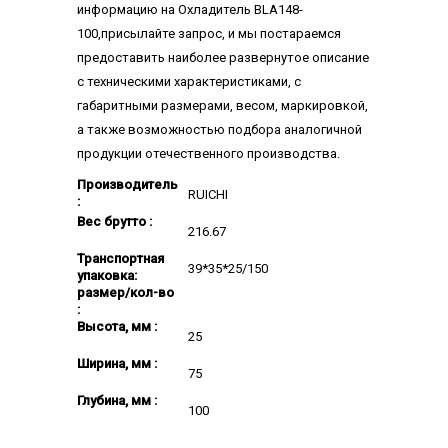
информацию на Охладитель BLA148-
100,присылайте запрос, и мы постараемся
предоставить наиболее развернутое описание
с техническими характеристиками, с
габаритными размерами, весом, маркировкой,
а также возможностью подбора аналогичной
продукции отечественного производства.
Производитель
RUICHI
:
Вес брутто :
216.67
Транспортная
39*35*25/150
упаковка:
размер/кол-во
:
Высота, мм :
25
Ширина, мм :
75
Глубина, мм :
100