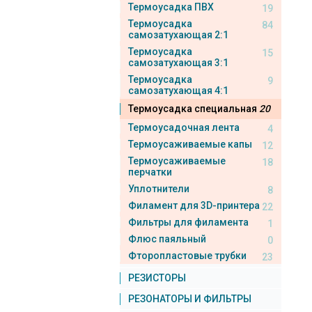
Термоусадка ПВХ
19
Термоусадка
84
самозатухающая 2:1
Термоусадка
15
самозатухающая 3:1
Термоусадка
9
самозатухающая 4:1
Термоусадка специальная
20
Термоусадочная лента
4
Термоусаживаемые капы
12
Термоусаживаемые
18
перчатки
Уплотнители
8
Филамент для 3D-принтера
22
Фильтры для филамента
1
Флюс паяльный
0
Фторопластовые трубки
23
РЕЗИСТОРЫ
РЕЗОНАТОРЫ И ФИЛЬТРЫ