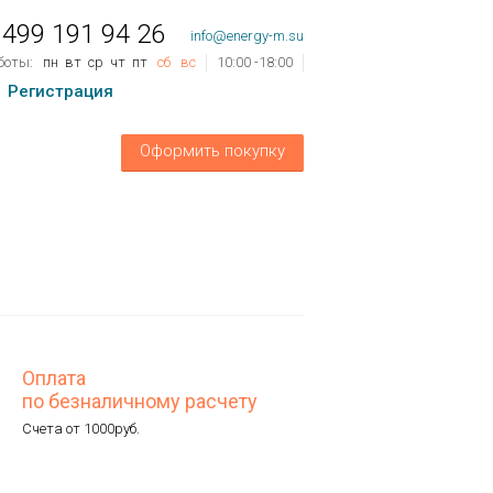
 499 191 94 26
info@energy-m.su
боты:
пн
вт
ср
чт
пт
сб
вс
10:00 -18:00
Регистрация
ов
0
шт.
Оформить покупку
му:
0 руб.
Оплата
по безналичному расчету
Счета от 1000руб.