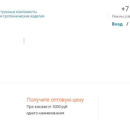
+7
тронные компоненты
ектротехнические изделия
Режим ра
Вход
/
Товар
Контакты
Обратная связь
На сум
Получите оптовую цену
При заказе от 5000 руб
одного наименования