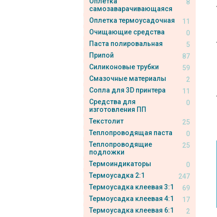
Оплетка
8
самозаварачивающаяся
Оплетка термоусадочная
11
Очищающие средства
0
Паста полировальная
5
Припой
87
Силиконовые трубки
59
Смазочные материалы
2
Сопла для 3D принтера
11
Средства для
0
изготовления ПП
Текстолит
25
Теплопроводящая паста
0
Теплопроводящие
25
подложки
Термоиндикаторы
0
Термоусадка 2:1
247
Термоусадка клеевая 3:1
69
Термоусадка клеевая 4:1
17
Термоусадка клеевая 6:1
2