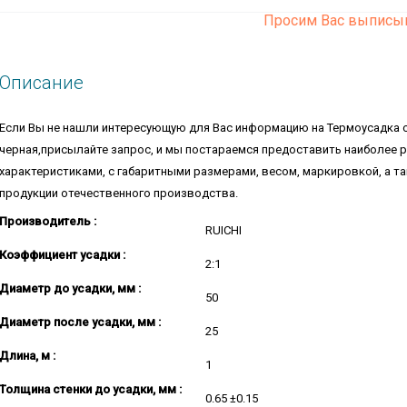
Просим Вас выписыв
Описание
Если Вы не нашли интересующую для Вас информацию на Термоусадка с
черная,присылайте запрос, и мы постараемся предоставить наиболее р
характеристиками, с габаритными размерами, весом, маркировкой, а 
продукции отечественного производства.
Производитель :
RUICHI
Коэффициент усадки :
2:1
Диаметр до усадки, мм :
50
Диаметр после усадки, мм :
25
Длина, м :
1
Толщина стенки до усадки, мм :
0.65 ±0.15