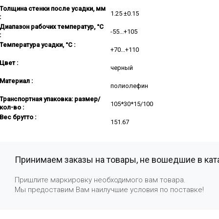
Толщина стенки после усадки, мм
1.25 ±0.15
:
Диапазон рабочих температур, °C
-55...+105
:
Температура усадки, °C :
+70...+110
Цвет :
черный
Материал :
полиолефин
Транспортная упаковка: размер/
105*30*15/100
кол-во :
Вес брутто :
151.67
Принимаем заказы на товары, не вошедшие в кат
Пришлите маркировку необходимого вам товара.
Мы предоставим Вам наилучшие условия по поставке!