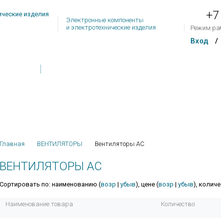
+7
Электронные компоненты
и электротехнические изделия
Режим ра
Вход
/
Товар
Контакты
Обратная связь
На сум
Главная
ВЕНТИЛЯТОРЫ
Вентиляторы AC
ВЕНТИЛЯТОРЫ AC
Сортировать по: наименованию (
возр
|
убыв
), цене (
возр
|
убыв
), количе
Наименование товара
Количество