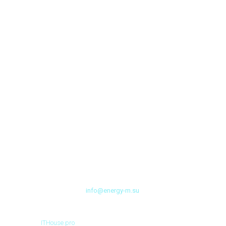
+7 499 191 94 26
info@energy-m.su
Сделано в
ITHouse.pro