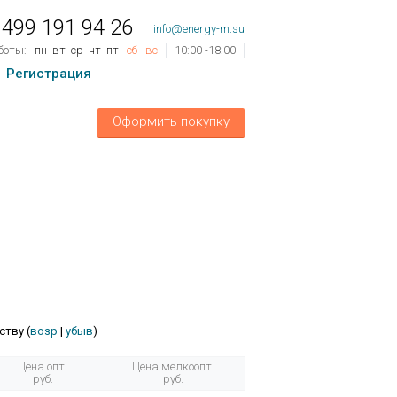
 499 191 94 26
info@energy-m.su
боты:
пн
вт
ср
чт
пт
сб
вс
10:00 -18:00
Регистрация
ов
0
шт.
Оформить покупку
му:
0 руб.
ству (
возр
|
убыв
)
Цена опт.
Цена мелкоопт.
руб.
руб.