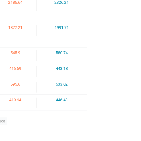
2186.64
2326.21
1872.21
1991.71
545.9
580.74
416.59
443.18
595.6
633.62
419.64
446.43
все