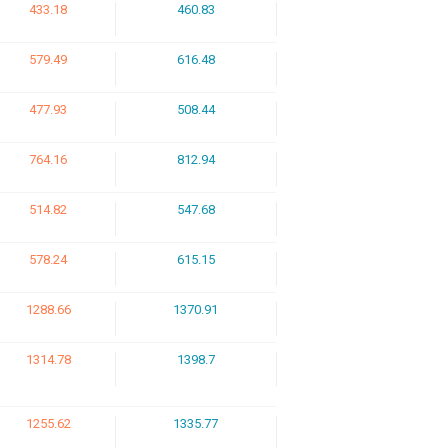
433.18
460.83
579.49
616.48
477.93
508.44
764.16
812.94
514.82
547.68
578.24
615.15
1288.66
1370.91
1314.78
1398.7
1255.62
1335.77