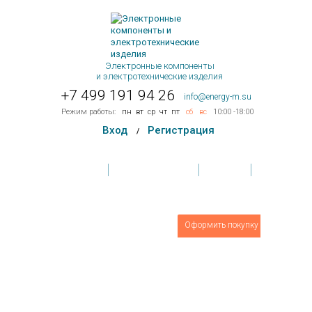
Электронные компоненты
и электротехнические изделия
+7 499 191 94 26
info@energy-m.su
Режим работы:
пн
вт
ср
чт
пт
сб
вс
10:00 -18:00
Вход
Регистрация
/
Главная
Условия поставки
Контакты
Обратная связь
Товаров
0
шт.
Оформить покупку
На сумму:
0 руб.