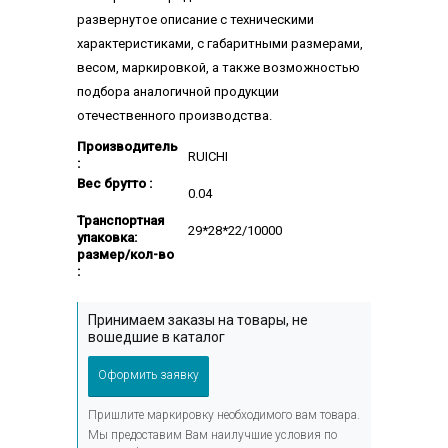
развернутое описание с техническими
характеристиками, с габаритными размерами,
весом, маркировкой, а также возможностью
подбора аналогичной продукции
отечественного производства.
Производитель
RUICHI
:
Вес брутто :
0.04
Транспортная
29*28*22/10000
упаковка:
размер/кол-во
:
Принимаем заказы на товары, не
вошедшие в каталог
Оформить заявку
Пришлите маркировку необходимого вам товара.
Мы предоставим Вам наилучшие условия по