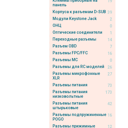
Клеммы приборные на
19
панель
Корпуса к разъемам D-SUB
39
Модули Keystone Jack
2
ОНЦ
0
Оптические соединители
1
Переходные разъемы
14
Разъем OBD
7
Разъемы FPC/FFC
16
Разъемы MC
0
Разъемы для RC моделей
26
Разъемы микрофонные
27
XLR
Разъемы питания
73
Разъемы питания
173
низковольтные
Разъемы питания
42
штырьковые
Разъемы подпружиненные
16
POGO
Разъемы прижимные
12