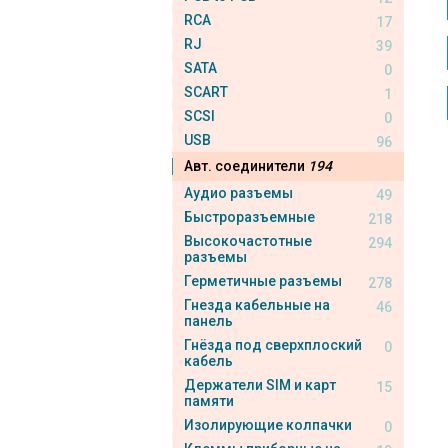
RCA
17
RJ
39
SATA
0
SCART
1
SCSI
0
USB
96
Авт. соединители
194
Аудио разъемы
49
Быстроразъемные
218
Высокочастотные
294
разъемы
Герметичные разъемы
278
Гнезда кабельные на
46
панель
Гнёзда под сверхплоский
0
кабель
Держатели SIM и карт
15
памяти
Изолирующие колпачки
0