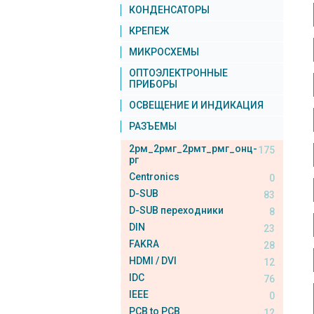
КОНДЕНСАТОРЫ
КРЕПЕЖ
МИКРОСХЕМЫ
ОПТОЭЛЕКТРОННЫЕ
ПРИБОРЫ
ОСВЕЩЕНИЕ И ИНДИКАЦИЯ
РАЗЪЕМЫ
2рм_2рмг_2рмт_рмг_онц-
175
рг
Centronics
0
D-SUB
83
D-SUB переходники
8
DIN
23
FAKRA
28
HDMI / DVI
12
IDC
76
IEEE
0
PCB to PCB
12