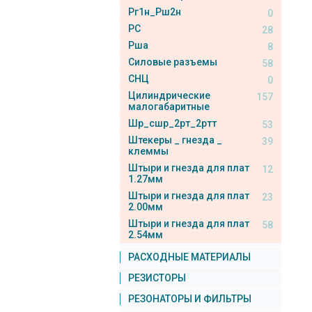
Рг1н_Рш2н
0
РС
28
Рша
8
Силовые разъемы
58
СНЦ
0
Цилиндрические
157
малогабаритные
Шр_сшр_2рт_2ртт
53
Штекеры _ гнезда _
39
клеммы
Штыри и гнезда для плат
12
1.27мм
Штыри и гнезда для плат
23
2.00мм
Штыри и гнезда для плат
58
2.54мм
РАСХОДНЫЕ МАТЕРИАЛЫ
РЕЗИСТОРЫ
РЕЗОНАТОРЫ И ФИЛЬТРЫ