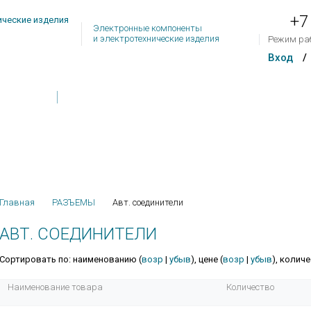
+7
Электронные компоненты
и электротехнические изделия
Режим ра
Вход
/
Товар
Контакты
Обратная связь
На сум
Главная
РАЗЪЕМЫ
Авт. соединители
АВТ. СОЕДИНИТЕЛИ
Сортировать по: наименованию (
возр
|
убыв
), цене (
возр
|
убыв
), количе
Наименование товара
Количество