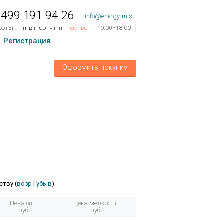
 499 191 94 26
info@energy-m.su
боты:
пн
вт
ср
чт
пт
сб
вс
10:00 -18:00
Регистрация
ов
0
шт.
Оформить покупку
му:
0 руб.
ству (
возр
|
убыв
)
Цена опт.
Цена мелкоопт.
руб.
руб.