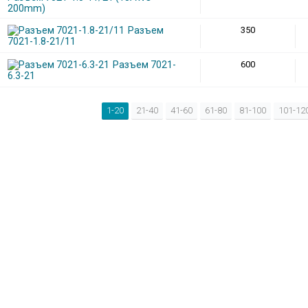
200mm)
Разъем
350
7021-1.8-21/11
Разъем 7021-
600
6.3-21
1-20
21-40
41-60
61-80
81-100
101-12