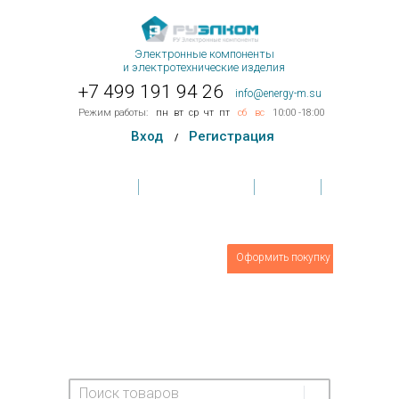
Электронные компоненты
и электротехнические изделия
+7 499 191 94 26
info@energy-m.su
Режим работы:
пн
вт
ср
чт
пт
сб
вс
10:00 -18:00
Вход
Регистрация
/
Главная
Условия поставки
Контакты
Обратная связь
Товаров
0
шт.
Оформить покупку
На сумму:
0 руб.