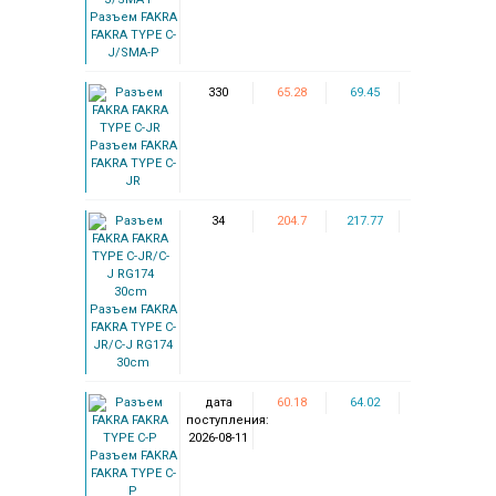
Разъем FAKRA
FAKRA TYPE C-
J/SMA-P
330
65.28
69.45
Разъем FAKRA
FAKRA TYPE C-
JR
34
204.7
217.77
Разъем FAKRA
FAKRA TYPE C-
JR/C-J RG174
30cm
дата
60.18
64.02
поступления:
2026-08-11
Разъем FAKRA
FAKRA TYPE C-
P