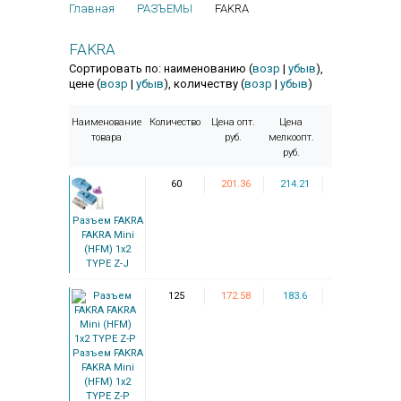
Главная
РАЗЪЕМЫ
FAKRA
FAKRA
Сортировать по: наименованию (
возр
|
убыв
),
цене (
возр
|
убыв
), количеству (
возр
|
убыв
)
Наименование
Количество
Цена опт.
Цена
товара
руб.
мелкоопт.
руб.
60
201.36
214.21
Разъем FAKRA
FAKRA Mini
(HFM) 1x2
TYPE Z-J
125
172.58
183.6
Разъем FAKRA
FAKRA Mini
(HFM) 1x2
TYPE Z-P