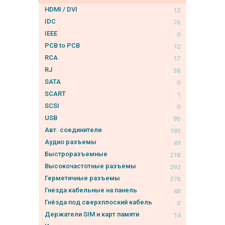
HDMI / DVI
12
IDC
76
IEEE
0
PCB to PCB
12
RCA
17
RJ
38
SATA
0
SCART
1
SCSI
0
USB
95
Авт. соединители
193
Аудио разъемы
49
Быстроразъемные
218
Высокочастотные разъемы
292
Герметичные разъемы
278
Гнезда кабельные на панель
48
Гнёзда под сверхплоский кабель
0
Держатели SIM и карт памяти
14