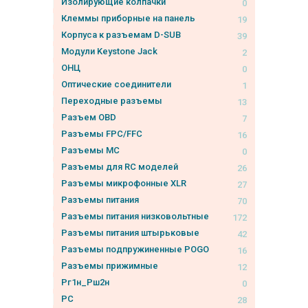
Изолирующие колпачки
0
Клеммы приборные на панель
19
Корпуса к разъемам D-SUB
39
Модули Keystone Jack
2
ОНЦ
0
Оптические соединители
1
Переходные разъемы
13
Разъем OBD
7
Разъемы FPC/FFC
16
Разъемы MC
0
Разъемы для RC моделей
26
Разъемы микрофонные XLR
27
Разъемы питания
70
Разъемы питания низковольтные
172
Разъемы питания штырьковые
42
Разъемы подпружиненные POGO
16
Разъемы прижимные
12
Рг1н_Рш2н
0
РС
28