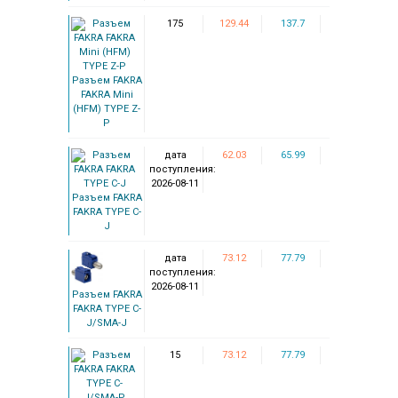
175
129.44
137.7
Разъем FAKRA
FAKRA Mini
(HFM) TYPE Z-
P
дата
62.03
65.99
поступления:
2026-08-11
Разъем FAKRA
FAKRA TYPE C-
J
дата
73.12
77.79
поступления:
2026-08-11
Разъем FAKRA
FAKRA TYPE C-
J/SMA-J
15
73.12
77.79