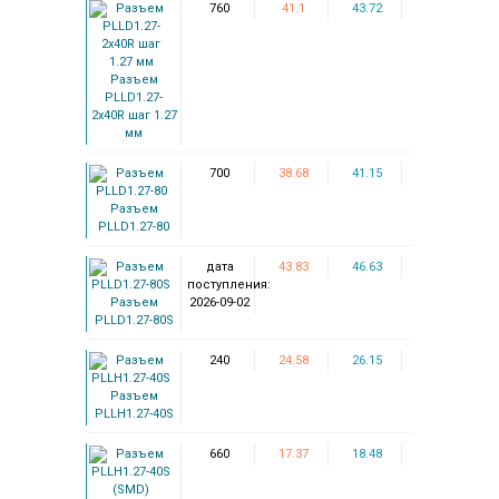
760
41.1
43.72
Разъем
PLLD1.27-
2x40R шаг 1.27
мм
700
38.68
41.15
Разъем
PLLD1.27-80
дата
43.83
46.63
поступления:
Разъем
2026-09-02
PLLD1.27-80S
240
24.58
26.15
Разъем
PLLH1.27-40S
660
17.37
18.48