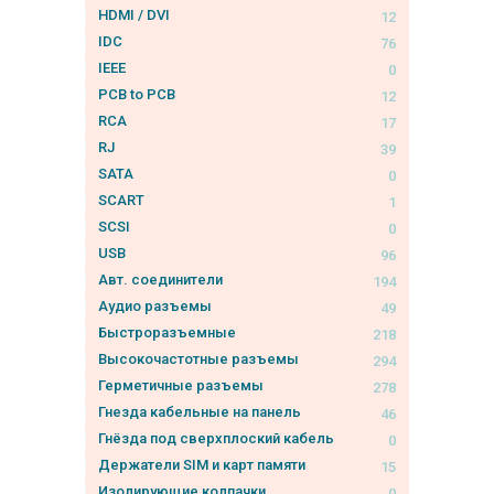
HDMI / DVI
12
IDC
76
IEEE
0
PCB to PCB
12
RCA
17
RJ
39
SATA
0
SCART
1
SCSI
0
USB
96
Авт. соединители
194
Аудио разъемы
49
Быстроразъемные
218
Высокочастотные разъемы
294
Герметичные разъемы
278
Гнезда кабельные на панель
46
Гнёзда под сверхплоский кабель
0
Держатели SIM и карт памяти
15
Изолирующие колпачки
0