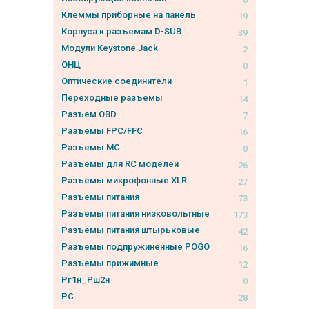
Клеммы приборные на панель
19
Корпуса к разъемам D-SUB
39
Модули Keystone Jack
2
ОНЦ
0
Оптические соединители
1
Переходные разъемы
14
Разъем OBD
7
Разъемы FPC/FFC
16
Разъемы MC
0
Разъемы для RC моделей
26
Разъемы микрофонные XLR
27
Разъемы питания
73
Разъемы питания низковольтные
173
Разъемы питания штырьковые
42
Разъемы подпружиненные POGO
16
Разъемы прижимные
12
Рг1н_Рш2н
0
РС
28