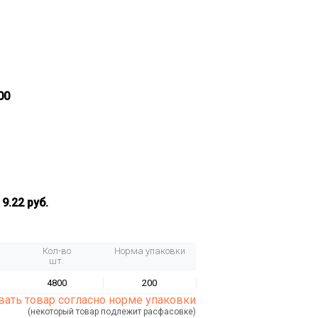
00
:
9.22 руб.
Кол-во
Норма упаковки
шт.
4800
200
ать товар согласно норме упаковки
(некоторый товар подлежит расфасовке)