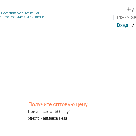
+7
тронные компоненты
ектротехнические изделия
Режим ра
Вход
/
Товар
Контакты
Обратная связь
На сум
Получите оптовую цену
При заказе от 5000 руб
одного наименования