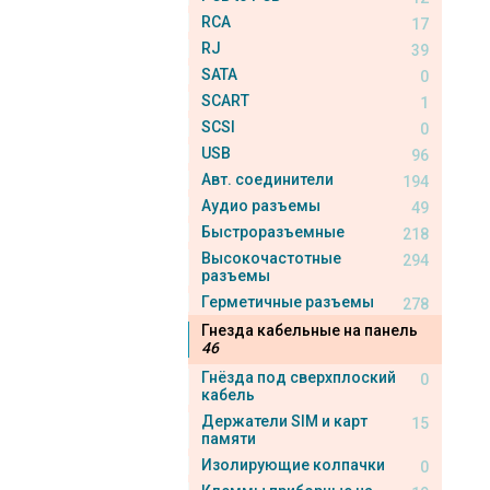
RCA
17
RJ
39
SATA
0
SCART
1
SCSI
0
USB
96
Авт. соединители
194
Аудио разъемы
49
Быстроразъемные
218
Высокочастотные
294
разъемы
Герметичные разъемы
278
Гнезда кабельные на панель
46
Гнёзда под сверхплоский
0
кабель
Держатели SIM и карт
15
памяти
Изолирующие колпачки
0