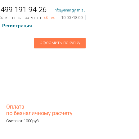
 499 191 94 26
info@energy-m.su
боты:
пн
вт
ср
чт
пт
сб
вс
10:00 -18:00
Регистрация
ов
0
шт.
Оформить покупку
му:
0 руб.
Оплата
по безналичному расчету
Счета от 1000руб.