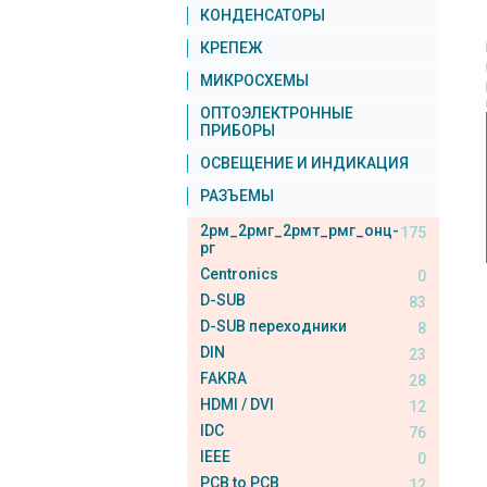
КОНДЕНСАТОРЫ
КРЕПЕЖ
МИКРОСХЕМЫ
ОПТОЭЛЕКТРОННЫЕ
ПРИБОРЫ
ОСВЕЩЕНИЕ И ИНДИКАЦИЯ
РАЗЪЕМЫ
2рм_2рмг_2рмт_рмг_онц-
175
рг
Centronics
0
D-SUB
83
D-SUB переходники
8
DIN
23
FAKRA
28
HDMI / DVI
12
IDC
76
IEEE
0
PCB to PCB
12