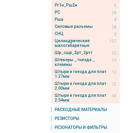
Рг1н_Рш2н
0
РС
28
Рша
8
Силовые разъемы
58
СНЦ
0
Цилиндрические
157
малогабаритные
Шр_сшр_2рт_2ртт
53
Штекеры _ гнезда _
39
клеммы
Штыри и гнезда для плат
12
1.27мм
Штыри и гнезда для плат
23
2.00мм
Штыри и гнезда для плат
58
2.54мм
РАСХОДНЫЕ МАТЕРИАЛЫ
РЕЗИСТОРЫ
РЕЗОНАТОРЫ И ФИЛЬТРЫ