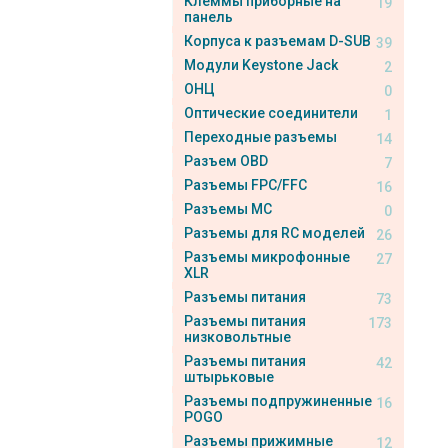
Клеммы приборные на
19
панель
Корпуса к разъемам D-SUB
39
Модули Keystone Jack
2
ОНЦ
0
Оптические соединители
1
Переходные разъемы
14
Разъем OBD
7
Разъемы FPC/FFC
16
Разъемы MC
0
Разъемы для RC моделей
26
Разъемы микрофонные
27
XLR
Разъемы питания
73
Разъемы питания
173
низковольтные
Разъемы питания
42
штырьковые
Разъемы подпружиненные
16
POGO
Разъемы прижимные
12