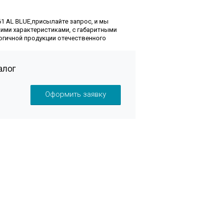
1 AL BLUE,присылайте запрос, и мы
ими характеристиками, с габаритными
огичной продукции отечественного
алог
Оформить заявку