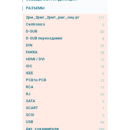
РАЗЪЕМЫ
2рм_2рмг_2рмт_рмг_онц-рг
177
Centronics
0
D-SUB
83
D-SUB переходники
8
DIN
23
FAKRA
28
HDMI / DVI
12
IDC
76
IEEE
0
PCB to PCB
12
RCA
17
RJ
39
SATA
0
SCART
1
SCSI
0
USB
96
Авт. соединители
194