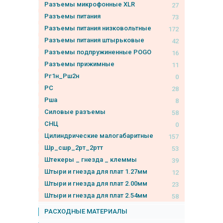
Разъемы микрофонные XLR
27
Разъемы питания
73
Разъемы питания низковольтные
172
Разъемы питания штырьковые
42
Разъемы подпружиненные POGO
16
Разъемы прижимные
11
Рг1н_Рш2н
0
РС
28
Рша
8
Силовые разъемы
58
СНЦ
0
Цилиндрические малогабаритные
157
Шр_сшр_2рт_2ртт
53
Штекеры _ гнезда _ клеммы
39
Штыри и гнезда для плат 1.27мм
12
Штыри и гнезда для плат 2.00мм
23
Штыри и гнезда для плат 2.54мм
58
РАСХОДНЫЕ МАТЕРИАЛЫ