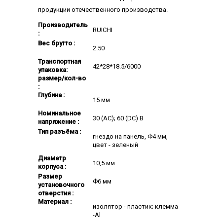
продукции отечественного производства.
Производитель
RUICHI
:
Вес брутто :
2.50
Транспортная
42*28*18.5/6000
упаковка:
размер/кол-во
:
Глубина :
15 мм
Номинальное
30 (AC); 60 (DC) В
напряжение :
Тип разъёма :
гнездо на панель, Ф4 мм,
цвет - зеленый
Диаметр
10,5 мм
корпуса :
Размер
Ф6 мм
установочного
отверстия :
Материал :
изолятор - пластик; клемма
-Al