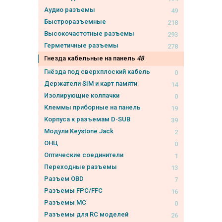
Аудио разъемы
49
Быстроразъемные
218
Высокочастотные разъемы
293
Герметичные разъемы
278
Гнезда кабельные на панель
48
Гнёзда под сверхплоский кабель
0
Держатели SIM и карт памяти
14
Изолирующие колпачки
0
Клеммы приборные на панель
19
Корпуса к разъемам D-SUB
39
Модули Keystone Jack
2
ОНЦ
0
Оптические соединители
1
Переходные разъемы
13
Разъем OBD
7
Разъемы FPC/FFC
16
Разъемы MC
0
Разъемы для RC моделей
26