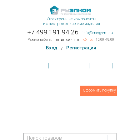
Электронные компоненты
и электротехнические изделия
+7 499 191 94 26
info@energy-m.su
Режим работы:
пн
вт
ср
чт
пт
сб
вс
10:00 -18:00
Вход
Регистрация
/
Главная
Условия поставки
Контакты
Обратная связь
Товаров
0
шт.
Оформить покупку
На сумму:
0 руб.