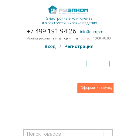
Электронные компоненты
и электротехнические изделия
+7 499 191 94 26
info@energy-m.su
Режим работы:
пн
вт
ср
чт
пт
сб
вс
10:00 -18:00
Вход
Регистрация
/
Главная
Условия поставки
Контакты
Обратная связь
Товаров
0
шт.
Оформить покупку
На сумму:
0 руб.