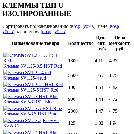
КЛЕММЫ ТИП U
ИЗОЛИРОВАННЫЕ
Сортировать по: наименованию (
возр
|
убыв
), цене (
возр
|
убыв
), количеству (
возр
|
убыв
)
Цена
Цена
Наименование товара
Количество
опт.
мелкоопт.
руб.
руб.
1800
4.11
4.37
Клемма SV1.25-3.5 HST Red
5500
1.65
1.75
Клемма SV1.25-4 red
100
4.53
4.82
Клемма SV1.25-5 HST Red
900
4.44
4.72
Клемма SV2-3 HST Blue
2300
4.47
4.75
Клемма SV2-3.5 HST Blue
Клемма
125
1.82
1.94
SV2-3.7